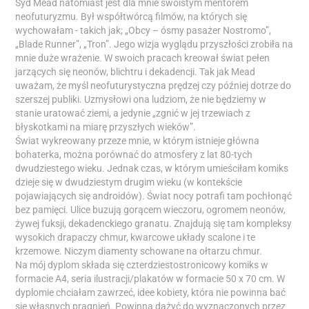
Syd Mead natomiast jest dla mnie swoistym mentorem
neofuturyzmu. Był współtwórcą filmów, na których się
wychowałam - takich jak; „Obcy – ósmy pasażer Nostromo”,
„Blade Runner”, „Tron”. Jego wizja wyglądu przyszłości zrobiła na
mnie duże wrażenie. W swoich pracach kreował świat pełen
jarzących się neonów, blichtru i dekadencji. Tak jak Mead
uważam, że myśl neofuturystyczna prędzej czy później dotrze do
szerszej publiki. Uzmysłowi ona ludziom, że nie będziemy w
stanie uratować ziemi, a jedynie „zgnić w jej trzewiach z
błyskotkami na miarę przyszłych wieków”.
Świat wykreowany przeze mnie, w którym istnieje główna
bohaterka, można porównać do atmosfery z lat 80-tych
dwudziestego wieku. Jednak czas, w którym umieściłam komiks
dzieje się w dwudziestym drugim wieku (w kontekście
pojawiających się androidów). Świat nocy potrafi tam pochłonąć
bez pamięci. Ulice buzują gorącem wieczoru, ogromem neonów,
żywej fuksji, dekadenckiego granatu. Znajdują się tam kompleksy
wysokich drapaczy chmur, kwarcowe układy scalone i te
krzemowe. Niczym diamenty schowane na ołtarzu chmur.
Na mój dyplom składa się czterdziestostronicowy komiks w
formacie A4, seria ilustracji/plakatów w formacie 50 x 70 cm. W
dyplomie chciałam zawrzeć, idee kobiety, która nie powinna bać
się własnych pragnień. Powinna dążyć do wyznaczonych przez