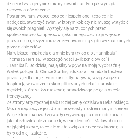
dzieciństwa a jedynie smutny zawód nad tym jak wygląda
rzeczywistość obecnie.
Postanowiłam, wobec tego co niespełnione i tego co nie
nadejdzie, stworzyć świat, w którym kobiety nie muszą wstydzić
się swoich pragnień. Wyzbyły się narzuconych przez
społeczeństwo kompleksów i jako mniejszość mają większe
prawa niż mężczyźni oraz zdecydowanie dążą do wyznaczonych
przez siebie celów.
Największą inspiracją dla mnie była trylogia o „Hannibalu”
Thomasa Harrisa. W szczególności „Milczenie owiec” i
„Hannibal”. Do dzisiaj mają silny wpływ na moją wyobraźnię.
Wątek policjantki Clarice Starling i doktora Hannibala Lectera
pozostaje dla mojej twórczości ultymatywną wizją związku.
Inspiracją w tworzeniu skomplikowanych relacji damsko –
męskich, które są kwintesencją prawdziwego pojęcia miłości
frenetycznej.
Ze strony artystycznej najbardziej cenię Zdzisława Beksińskiego.
Można napisać, że jest dla mnie swoistym odrealnionym ideałem.
Wizje, które malował wywarły i wywierają na mnie odczucia z
jakimi człowiek nie zmaga się w codzienności. Malował to co
najgłębiej ukryte, to co nie miało związku z rzeczywistością, a
było od niej - zależne.