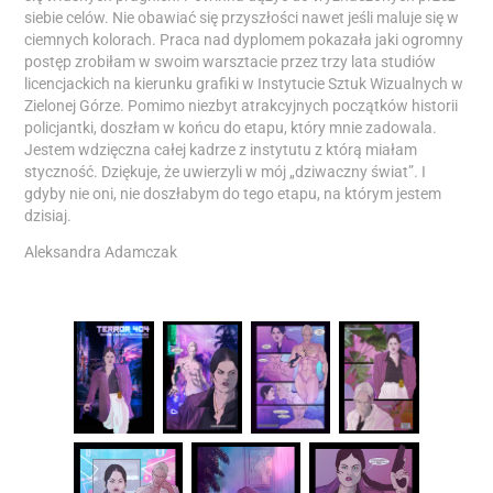
siebie celów. Nie obawiać się przyszłości nawet jeśli maluje się w
ciemnych kolorach. Praca nad dyplomem pokazała jaki ogromny
postęp zrobiłam w swoim warsztacie przez trzy lata studiów
licencjackich na kierunku grafiki w Instytucie Sztuk Wizualnych w
Zielonej Górze. Pomimo niezbyt atrakcyjnych początków historii
policjantki, doszłam w końcu do etapu, który mnie zadowala.
Jestem wdzięczna całej kadrze z instytutu z którą miałam
styczność. Dziękuje, że uwierzyli w mój „dziwaczny świat”. I
gdyby nie oni, nie doszłabym do tego etapu, na którym jestem
dzisiaj.
Aleksandra Adamczak