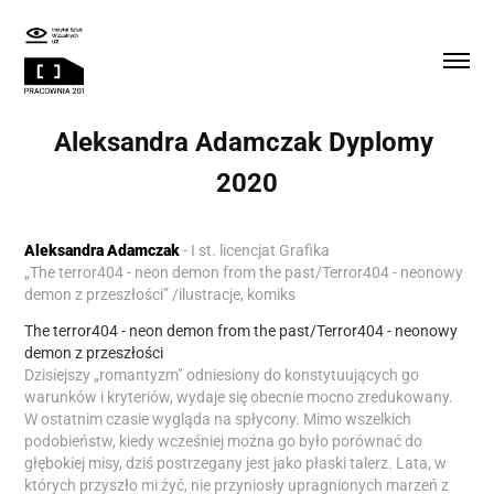
Aleksandra Adamczak Dyplomy 
2020
Aleksandra Adamczak
-
I st. licencjat Grafika
„The terror404 - neon demon from the past/Terror404 - neonowy
demon z przeszłości” /ilustracje, komiks
The terror404 - neon demon from the past/Terror404 - neonowy
demon z przeszłości
Dzisiejszy „romantyzm” odniesiony do konstytuujących go
warunków i kryteriów, wydaje się obecnie mocno zredukowany.
W ostatnim czasie wygląda na spłycony. Mimo wszelkich
podobieństw, kiedy wcześniej można go było porównać do
głębokiej misy, dziś postrzegany jest jako płaski talerz. Lata, w
których przyszło mi żyć, nie przyniosły upragnionych marzeń z