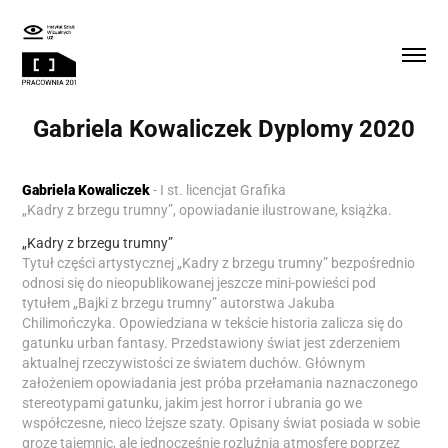
Gabriela Kowaliczek Dyplomy 2020
Gabriela Kowaliczek
-
I st. licencjat Grafika
„Kadry z brzegu trumny”, opowiadanie ilustrowane, książka.
„Kadry z brzegu trumny”
Tytuł części artystycznej „Kadry z brzegu trumny” bezpośrednio
odnosi się do nieopublikowanej jeszcze mini-powieści pod
tytułem „Bajki z brzegu trumny” autorstwa Jakuba
Chilimończyka. Opowiedziana w tekście historia zalicza się do
gatunku urban fantasy. Przedstawiony świat jest zderzeniem
aktualnej rzeczywistości ze światem duchów. Głównym
założeniem opowiadania jest próba przełamania naznaczonego
stereotypami gatunku, jakim jest horror i ubrania go we
współczesne, nieco lżejsze szaty. Opisany świat posiada w sobie
grozę tajemnic, ale jednocześnie rozluźnia atmosferę poprzez