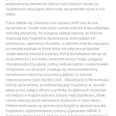
implementację elementów dobrze nam znanych marek czy
codziennych zwyczajów, które stały się symbolem życia w XXI
wieku.
Praca składa się z ilustracji oraz oprawy graficznej do ww.
opowiadania. Grafiki wykonane zostały metodą druku wklęsłego,
techniką akwaforty. Po wstępnej selekcji szkiców, do których
inspiracją były fragmenty opowiadania, dostrzegłam ich
aestetyczny, tajemniczy charakter, co skłoniło mnie do sięgnięcia
po metodę wydruku w której dużą rolę odgrywa przypadek.
Dzięki dawnej metodzie wydruku, której wynalezienie datuje się
na przełom XV i XVI wieku, tworzone obrazy mogły osiągnąć
charakterystyczną jakość, pełną niedoskonałości i niedomówień.
Dodatkowo, na obrazach znajdują się czerwone elementy,
namalowane odręcznie za pomocą pędzla, co stanowi
niepowtarzalną część każdej z nich. Wizualizacje ściśle korelują z
treścią opowiadania, przedstawiają jego fragmenty w sposób
alegoryczny, mający skłonić czytelnika do głębszych rozważań.
Ich miejsca w książce wybrane zostały nieprzypadkowo, dzięki
czemu odnoszą się do aktualnych wydarzeń w treści tekstu.
Efektem końcowym są ręcznie szyte książki w oprawie twardej.
Dodatkowo zaprezentowane zostaną sygnowane odbitki, 9
ilustracji w formacje 22 x 13,8 cm oraz 4 ilustracje w formacie 22