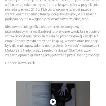
x 27,6 cm., a także matryce. Format książki, który w przybliżeniu
posiada wielkość 21,6 x 13,6 cm w oprawie twardej, przede
wszystkim ma spełniać funkcję poręcznej książki, którą można
podczas czytania wygodnie trzymać nawet w jednej ręce.
Idea stworzenia grafik o charakterze nieestetycznym,
przywołującym na myśl zabiegi turpistyczne, zrodziła się dopiero
w trakcie czytania rękopisu tekstu do przedmiotowej książki. Na
etapie koncepcyjnym pracy nad książką, wzorem oraz inspiracją
były dla mnie opowiadania pod tytułem „O kotach” z ilustracjami
Małgorzaty Herby, oraz „Zagubiona dusza” Olgi Tokarczuk
wsparta oprawą graficzną przygotowaną przez Joannę Concejo.
Gabriela Kowaliczek