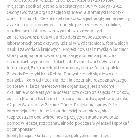
miejscem spotkań jest sala laboratoryjna 304 w budynku A2.
Osoby tworzące organizację to studenci automatyki i robotyki
oraz informatyki. Celem działalności koła jest pogłębianie wiedzy
z zakresu programowania, robotyki przemysłowej i mobilnej;
możliwość działań w szerszym obszarze własnych
zainteresowań; praca w bardzo dobrze wyposażonych
laboratoriach oraz aktywny udział w wydarzeniach, festiwalach
nauki i zawodach krajowych. Projekt powstał z myślą o ludziach,
którzy pragną promować organizację studencką podczas
różnorakich wydarzeń – takich jak: Dzień otwarty Wydziału
Informatyki, Elektrotechniki i Automatyki oraz Ogólnopolskie
Zawody Robotyki KrakRobot. Pomysł zrodził się głównie z
potrzeby - koło od trzech lat działa bez znaku rozpoznawczego,
co sprawia, że zainteresowanie organizacją jest znikome.
Aktualnie w kole aktywnie uczestniczy około dziesięciu członków,
co jest skromną liczbą na tle ilości osób studiujących w budynku
A2 przy Szafrana w Zielonej Górze. Projekt ma sprawić, że
informacja o działalności studenckiej zostanie szybko
rozprzestrzeniona wśród nowo przyjętych studentów oraz
pomóc w lepszej rozpoznawalności podczas wydarzeń i spotkań
ogólnopolskich.
Identyfikacja składa się z poszczególnych elementów: