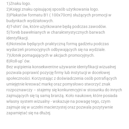
1)Znaku logo.
2)Księgi znaku opisującej sposób użytkowania logo.
3)Plakatów formatu B1 ( 100x70cm) służących promocji w
budynkach wydziałowych.
4)T-shirt’ ów, które użytkowane będą podczas zawodów.
5)Toreb bawełnianych w charakterystycznych barwach
identyfikacji.
6)Notesów będących praktyczną formą gadżetu podczas
wydarzeń promocyjnych odbywających się na wydziale.
7)Ulotek pomagających w akcjach promocyjnych.
8)Roll-up’ ów.
Bez wątpienia konsekwentne używanie identyfikacji wizualnej
pozwala poprawić pozycję firmy lub instytucji w docelowej
społeczności. Korzystając z doświadczenia osób potrafiących
umiejętnie kreować markę oraz pomysłowo stworzyć znak
rozpoznawczy – stajemy się konkurencyjni w stosunku do innych
zajmujących się tą samą branżą. Koło naukowe, które posiada
własny system wizualny - wskazuje na powagę tego, czym
zajmuje się w uczelni macierzystej oraz pozwala pozytywnie
zapamiętać się na dłużej.