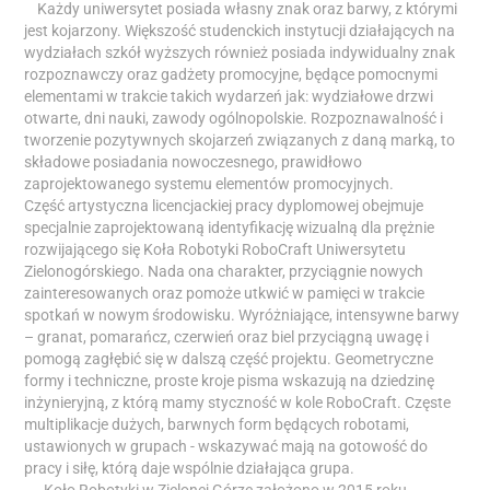
Każdy uniwersytet posiada własny znak oraz barwy, z którymi
jest kojarzony. Większość studenckich instytucji działających na
wydziałach szkół wyższych również posiada indywidualny znak
rozpoznawczy oraz gadżety promocyjne, będące pomocnymi
elementami w trakcie takich wydarzeń jak: wydziałowe drzwi
otwarte, dni nauki, zawody ogólnopolskie. Rozpoznawalność i
tworzenie pozytywnych skojarzeń związanych z daną marką, to
składowe posiadania nowoczesnego, prawidłowo
zaprojektowanego systemu elementów promocyjnych.
Część artystyczna licencjackiej pracy dyplomowej obejmuje
specjalnie zaprojektowaną identyfikację wizualną dla prężnie
rozwijającego się Koła Robotyki RoboCraft Uniwersytetu
Zielonogórskiego. Nada ona charakter, przyciągnie nowych
zainteresowanych oraz pomoże utkwić w pamięci w trakcie
spotkań w nowym środowisku. Wyróżniające, intensywne barwy
– granat, pomarańcz, czerwień oraz biel przyciągną uwagę i
pomogą zagłębić się w dalszą część projektu. Geometryczne
formy i techniczne, proste kroje pisma wskazują na dziedzinę
inżynieryjną, z którą mamy styczność w kole RoboCraft. Częste
multiplikacje dużych, barwnych form będących robotami,
ustawionych w grupach - wskazywać mają na gotowość do
pracy i siłę, którą daje wspólnie działająca grupa.
Koło Robotyki w Zielonej Górze założono w 2015 roku,