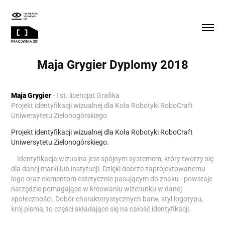
Maja Grygier Dyplomy 2018
Maja Grygier
-
I st. licencjat Grafika
Projekt identyfikacji wizualnej dla Koła Robotyki RoboCraft
Uniwersytetu Zielonogórskiego
Projekt identyfikacji wizualnej dla Koła Robotyki RoboCraft
Uniwersytetu Zielonogórskiego.
Identyfikacja wizualna jest spójnym systemem, który tworzy się
dla danej marki lub instytucji. Dzięki dobrze zaprojektowanemu
logo oraz elementom estetycznie pasującym do znaku - powstaje
narzędzie pomagające w kreowaniu wizerunku w danej
społeczności. Dobór charakterystycznych barw, styl logotypu,
krój pisma, to części składające się na całość identyfikacji.