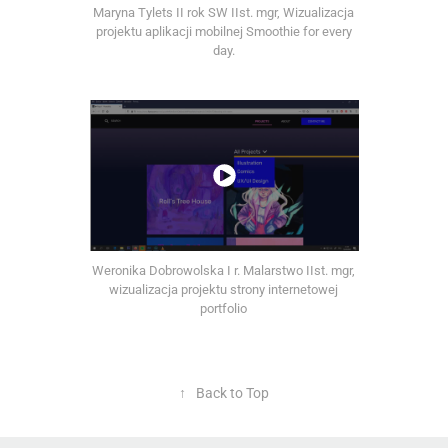
Maryna Tylets II rok SW IIst. mgr, Wizualizacja
projektu aplikacji mobilnej Smoothie for every
day.
Weronika Dobrowolska I r. Malarstwo IIst. mgr,
wizualizacja projektu strony internetowej
portfolio
↑
Back to Top