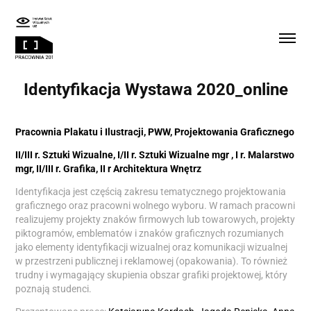
Identyfikacja Wystawa 2020_online
Pracownia Plakatu i Ilustracji, PWW, Projektowania Graficznego
II/III r. Sztuki Wizualne, I/II r. Sztuki Wizualne mgr , I r. Malarstwo
mgr, II/III r. Grafika, II r Architektura Wnętrz
Identyfikacja jest częścią zakresu tematycznego projektowania
graficznego oraz pracowni wolnego wyboru. W ramach pracowni
realizujemy projekty znaków firmowych lub towarowych, projekty
piktogramów, emblematów i znaków graficznych rozumianych
jako elementy identyfikacji wizualnej oraz komunikacji wizualnej
w przestrzeni publicznej i reklamowej (opakowania). To również
trudny i wymagający skupienia obszar grafiki projektowej, który
poznają studenci.