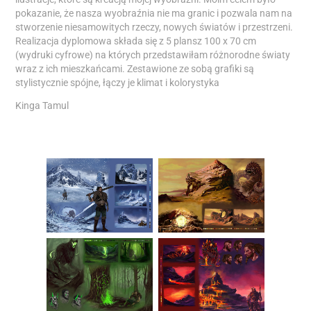
pokazanie, że nasza wyobraźnia nie ma granic i pozwala nam na
stworzenie niesamowitych rzeczy, nowych światów i przestrzeni.
Realizacja dyplomowa składa się z 5 plansz 100 x 70 cm
(wydruki cyfrowe) na których przedstawiłam różnorodne światy
wraz z ich mieszkańcami. Zestawione ze sobą grafiki są
stylistycznie spójne, łączy je klimat i kolorystyka
Kinga Tamul