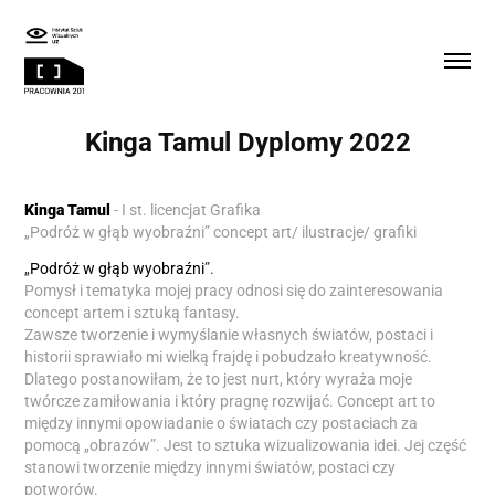
Kinga Tamul Dyplomy 2022
Kinga Tamul
-
I st. licencjat Grafika
„Podróż w głąb wyobraźni” concept art/ ilustracje/ grafiki
„
Podróż w głąb wyobraźni
”.
Pomysł i tematyka mojej pracy odnosi się do zainteresowania
concept artem i sztuką fantasy.
Zawsze tworzenie i wymyślanie własnych światów, postaci i
historii sprawiało mi wielką frajdę i pobudzało kreatywność.
Dlatego postanowiłam, że to jest nurt, który wyraża moje
twórcze zamiłowania i który pragnę rozwijać. Concept art to
między innymi opowiadanie o światach czy postaciach za
pomocą „obrazów”. Jest to sztuka wizualizowania idei. Jej część
stanowi tworzenie między innymi światów, postaci czy
potworów.