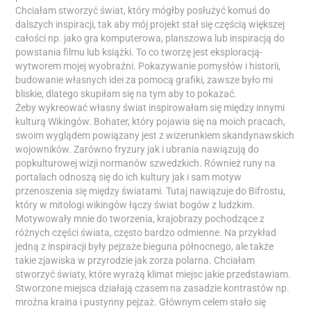
Chciałam stworzyć świat, który mógłby posłużyć komuś do
dalszych inspiracji, tak aby mój projekt stał się częścią większej
całości np. jako gra komputerowa, planszowa lub inspiracją do
powstania filmu lub książki. To co tworzę jest eksploracją-
wytworem mojej wyobraźni. Pokazywanie pomysłów i historii,
budowanie własnych idei za pomocą grafiki, zawsze było mi
bliskie, dlatego skupiłam się na tym aby to pokazać.
Żeby wykreować własny świat inspirowałam się między innymi
kulturą Wikingów. Bohater, który pojawia się na moich pracach,
swoim wyglądem powiązany jest z wizerunkiem skandynawskich
wojowników. Zarówno fryzury jak i ubrania nawiązują do
popkulturowej wizji normanów szwedzkich. Również runy na
portalach odnoszą się do ich kultury jak i sam motyw
przenoszenia się między światami. Tutaj nawiązuje do Bifrostu,
który w mitologi wikingów łączy świat bogów z ludzkim.
Motywowały mnie do tworzenia, krajobrazy pochodzące z
różnych części świata, często bardzo odmienne. Na przykład
jedną z inspiracji były pejzaże bieguna północnego, ale także
takie zjawiska w przyrodzie jak zorza polarna. Chciałam
stworzyć światy, które wyrażą klimat miejsc jakie przedstawiam.
Stworzone miejsca działają czasem na zasadzie kontrastów np.
mroźna kraina i pustynny pejzaż. Głównym celem stało się