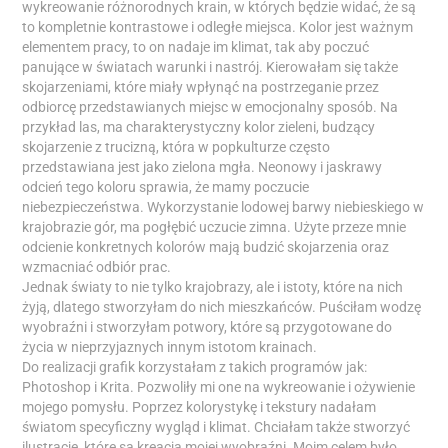
wykreowanie różnorodnych krain, w których będzie widać, że są
to kompletnie kontrastowe i odległe miejsca. Kolor jest ważnym
elementem pracy, to on nadaje im klimat, tak aby poczuć
panujące w światach warunki i nastrój. Kierowałam się także
skojarzeniami, które miały wpłynąć na postrzeganie przez
odbiorcę przedstawianych miejsc w emocjonalny sposób. Na
przykład las, ma charakterystyczny kolor zieleni, budzący
skojarzenie z trucizną, która w popkulturze często
przedstawiana jest jako zielona mgła. Neonowy i jaskrawy
odcień tego koloru sprawia, że mamy poczucie
niebezpieczeństwa. Wykorzystanie lodowej barwy niebieskiego w
krajobrazie gór, ma pogłębić uczucie zimna. Użyte przeze mnie
odcienie konkretnych kolorów mają budzić skojarzenia oraz
wzmacniać odbiór prac.
Jednak światy to nie tylko krajobrazy, ale i istoty, które na nich
żyją, dlatego stworzyłam do nich mieszkańców. Puściłam wodzę
wyobraźni i stworzyłam potwory, które są przygotowane do
życia w nieprzyjaznych innym istotom krainach.
Do realizacji grafik korzystałam z takich programów jak:
Photoshop i Krita. Pozwoliły mi one na wykreowanie i ożywienie
mojego pomysłu. Poprzez kolorystykę i tekstury nadałam
światom specyficzny wygląd i klimat. Chciałam także stworzyć
ilustracje, które są kreacją mojej wyobraźni. Moim celem było