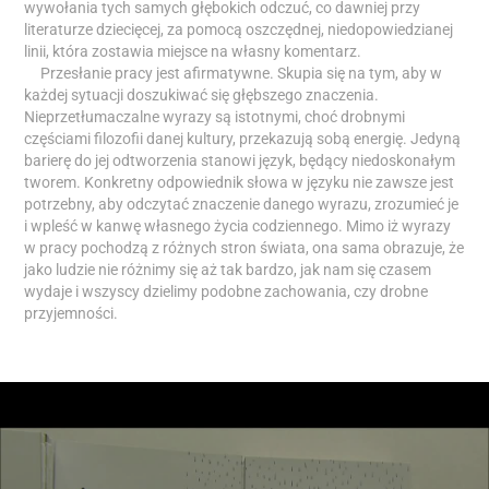
wywołania tych samych głębokich odczuć, co dawniej przy
literaturze dziecięcej, za pomocą oszczędnej, niedopowiedzianej
linii, która zostawia miejsce na własny komentarz.
Przesłanie pracy jest afirmatywne. Skupia się na tym, aby w
każdej sytuacji doszukiwać się głębszego znaczenia.
Nieprzetłumaczalne wyrazy są istotnymi, choć drobnymi
częściami filozofii danej kultury, przekazują sobą energię. Jedyną
barierę do jej odtworzenia stanowi język, będący niedoskonałym
tworem. Konkretny odpowiednik słowa w języku nie zawsze jest
potrzebny, aby odczytać znaczenie danego wyrazu, zrozumieć je
i wpleść w kanwę własnego życia codziennego. Mimo iż wyrazy
w pracy pochodzą z różnych stron świata, ona sama obrazuje, że
jako ludzie nie różnimy się aż tak bardzo, jak nam się czasem
wydaje i wszyscy dzielimy podobne zachowania, czy drobne
przyjemności.