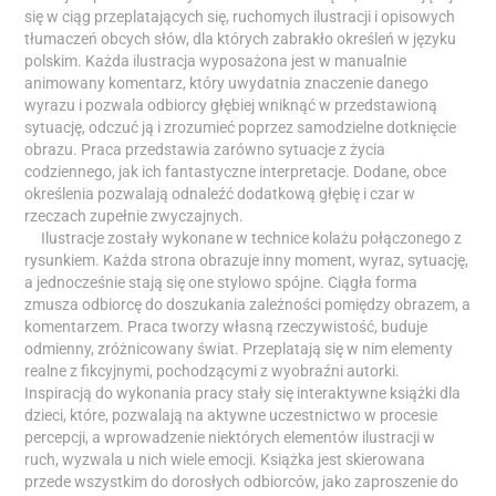
się w ciąg przeplatających się, ruchomych ilustracji i opisowych
tłumaczeń obcych słów, dla których zabrakło określeń w języku
polskim. Każda ilustracja wyposażona jest w manualnie
animowany komentarz, który uwydatnia znaczenie danego
wyrazu i pozwala odbiorcy głębiej wniknąć w przedstawioną
sytuację, odczuć ją i zrozumieć poprzez samodzielne dotknięcie
obrazu. Praca przedstawia zarówno sytuacje z życia
codziennego, jak ich fantastyczne interpretacje. Dodane, obce
określenia pozwalają odnaleźć dodatkową głębię i czar w
rzeczach zupełnie zwyczajnych.
Ilustracje zostały wykonane w technice kolażu połączonego z
rysunkiem. Każda strona obrazuje inny moment, wyraz, sytuację,
a jednocześnie stają się one stylowo spójne. Ciągła forma
zmusza odbiorcę do doszukania zależności pomiędzy obrazem, a
komentarzem. Praca tworzy własną rzeczywistość, buduje
odmienny, zróżnicowany świat. Przeplatają się w nim elementy
realne z fikcyjnymi, pochodzącymi z wyobraźni autorki.
Inspiracją do wykonania pracy stały się interaktywne książki dla
dzieci, które, pozwalają na aktywne uczestnictwo w procesie
percepcji, a wprowadzenie niektórych elementów ilustracji w
ruch, wyzwala u nich wiele emocji. Książka jest skierowana
przede wszystkim do dorosłych odbiorców, jako zaproszenie do