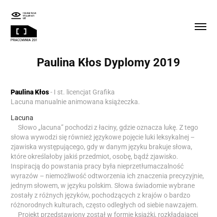
Paulina Kłos Dyplomy 2019
Paulina Kłos
-
I st. licencjat Grafika
Lacuna manualnie animowana książeczka.
Lacuna
Słowo „lacuna” pochodzi z łaciny, gdzie oznacza lukę. Z tego
słowa wywodzi się również językowe pojęcie luki leksykalnej –
zjawiska występującego, gdy w danym języku brakuje słowa,
które określałoby jakiś przedmiot, osobę, bądź zjawisko.
Inspiracją do powstania pracy była nieprzetłumaczalność
wyrazów – niemożliwość odtworzenia ich znaczenia precyzyjnie,
jednym słowem, w języku polskim. Słowa świadomie wybrane
zostały z różnych języków, pochodzących z krajów o bardzo
różnorodnych kulturach, często odległych od siebie nawzajem.
Projekt przedstawiony został w formie książki, rozkładającej