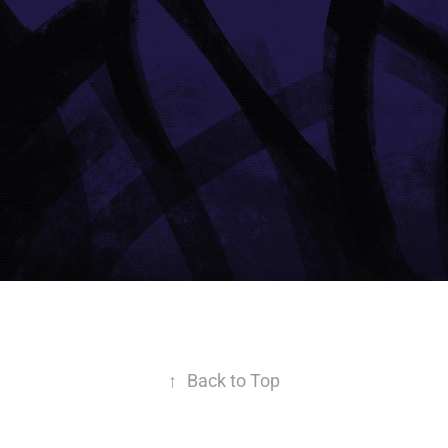
↑
Back to Top