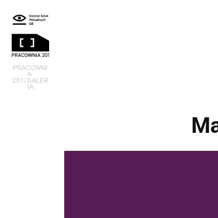
PRACOWNI
A 
201/GALER
IA
Ma