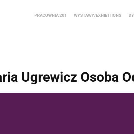
PRACOWNIA 201
WYSTAWY/EXHIBITIONS
DY
ria Ugrewicz Osoba O