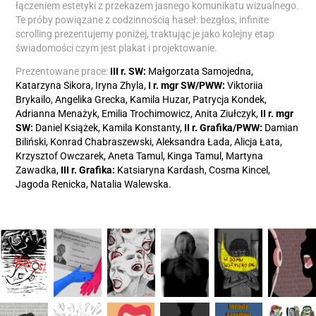
łączeniem estetyki z przekazem jasnego komunikatu wizualnego.
Te próby powiązane z codzinnością haseł: bezgłos, infinite
scrolling prezentujemy poniżej, traktując je jako kolejny etap
świadomości czym jest plakat i projektowanie.
Prezentowane prace:
I
II r. SW:
Małgorzata Samojedna,
Katarzyna Sikora, Iryna Zhyla,
I r. mgr SW/PWW:
Viktoriia
Brykailo, Angelika Grecka, Kamila Huzar, Patrycja Kondek,
Adrianna Menażyk, Emilia Trochimowicz, Anita Ziułczyk,
II r. mgr
SW:
Daniel Książek, Kamila Konstanty,
II r. Grafika/PWW:
Damian
Biliński, Konrad Chabraszewski, Aleksandra Łada, Alicja Łata,
Krzysztof Owczarek, Aneta Tamul, Kinga Tamul, Martyna
Zawadka,
III r. Grafika:
Katsiaryna Kardash, Cosma Kincel,
Jagoda Renicka, Natalia Walewska.