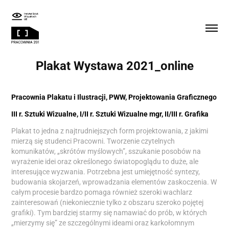
Plakat Wystawa 2021_online
Pracownia Plakatu i Ilustracji, PWW, Projektowania Graficznego
III r. Sztuki Wizualne, I/II r. Sztuki Wizualne mgr, II/III r. Grafika
Plakat to jedna z najtrudniejszych form projektowania, z jakimi
mierzą się studenci Pracowni. Tworzenie czytelnych
komunikatów, „skrótów myślowych”, sszukanie posobów na
wyrażenie idei oraz określonego światopoglądu to duże, ale
interesujące wyzwania. Potrzebna jest umiejętność syntezy,
budowania skojarzeń, wprowadzania elementów zaskoczenia. W
całym procesie bardzo pomaga również szeroki wachlarz
zainteresowań (niekoniecznie tylko z obszaru szeroko pojętej
grafiki). Tym bardziej starmy się namawiać do prób, w których
„mierzymy się” ze szczególnymi ideami oraz karkołomnym